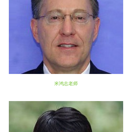
米鸿志老师